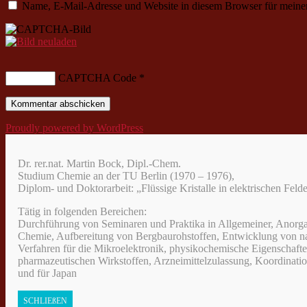
Name, E-Mail-Adresse und Website in diesem Browser für meine
CAPTCHA Code
*
Proudly powered by WordPress
Dr. rer.nat. Martin Bock, Dipl.-Chem.
Studium Chemie an der TU Berlin (1970 – 1976),
Diplom- und Doktorarbeit: „Flüssige Kristalle in elektrischen Fel
Tätig in folgenden Bereichen:
Durchführung von Seminaren und Praktika in Allgemeiner, Anorga
Chemie, Aufbereitung von Bergbaurohstoffen, Entwicklung von n
Verfahren für die Mikroelektronik, physikochemische Eigenschaft
pharmazeutischen Wirkstoffen, Arzneimittelzulassung, Koordinatio
und für Japan
SCHLIEßEN