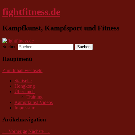
fightfitness.de
Kampfkunst, Kampfsport und Fitness
Suchen
Hauptmenü
Zum Inhalt wechseln
Startseite
Hongkong
Über mich
Training
Kampfkunst-Videos
Impressum
Artikelnavigation
←
Vorherige
Nächste
→