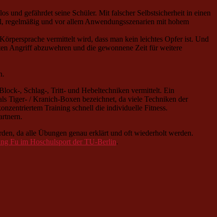
 und gefährdet seine Schüler. Mit falscher Selbstsicherheit in einen
el, regelmäßig und vor allem Anwendungsszenarien mit hohem
 Körpersprache vermittelt wird, dass man kein leichtes Opfer ist. Und
rsten Angriff abzuwehren und die gewonnene Zeit für weitere
n.
ck-, Schlag-, Tritt- und Hebeltechniken vermittelt. Ein
ls Tiger- / Kranich-Boxen bezeichnet, da viele Techniken der
zentriertem Training schnell die individuelle Fitness.
rtnern.
rden, da alle Übungen genau erklärt und oft wiederholt werden.
g Fu im Hoschulsport der TU-Berlin
.