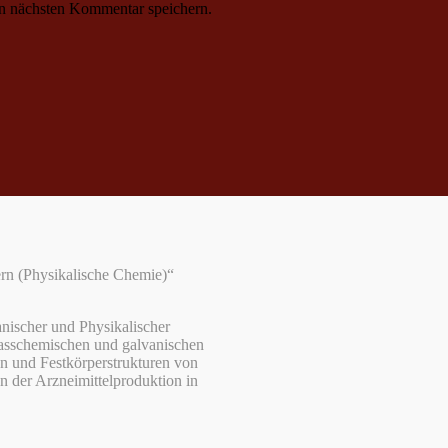
n nächsten Kommentar speichern.
dern (Physikalische Chemie)“
nischer und Physikalischer
asschemischen und galvanischen
en und Festkörperstrukturen von
n der Arzneimittelproduktion in