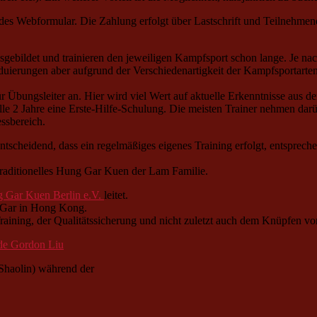
endes Webformular. Die Zahlung erfolgt über Lastschrift und Teilnehme
ausgebildet und trainieren den jeweiligen Kampfsport schon lange. Je n
uierungen aber aufgrund der Verschiedenartigkeit der Kampfsportarten 
für Übungsleiter an. Hier wird viel Wert auf aktuelle Erkenntnisse aus 
 alle 2 Jahre eine Erste-Hilfe-Schulung. Die meisten Trainer nehmen da
ssbereich.
ntscheidend, dass ein regelmäßiges eigenes Training erfolgt, entsprech
traditionelles Hung Gar Kuen der Lam Familie.
 Gar Kuen Berlin e.V.
leitet.
g Gar in Hong Kong.
ning, der Qualitätssicherung und nicht zuletzt auch dem Knüpfen von 
haolin) während der