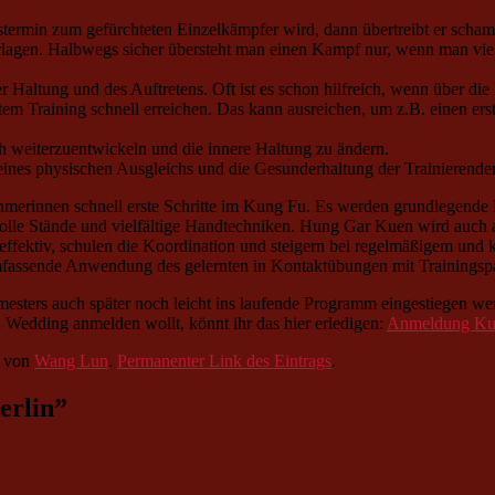
rmin zum gefürchteten Einzelkämpfer wird, dann übertreibt er schamlos
erlagen. Halbwegs sicher übersteht man einen Kampf nur, wenn man vi
r Haltung und des Auftretens. Oft ist es schon hilfreich, wenn über die
eltem Training schnell erreichen. Das kann ausreichen, um z.B. einen e
ich weiterzuentwickeln und die innere Haltung zu ändern.
 eines physischen Ausgleichs und die Gesunderhaltung der Trainierende
erinnen schnell erste Schritte im Kung Fu. Es werden grundlegende Blo
olle Stände und vielfältige Handtechniken. Hung Gar Kuen wird auch a
ektiv, schulen die Koordination und steigern bei regelmäßigem und kon
fassende Anwendung des gelernten in Kontaktübungen mit Trainingspa
mesters auch später noch leicht ins laufende Programm eingestiegen we
 Wedding anmelden wollt, könnt ihr das hier erledigen:
Anmeldung Kun
von
Wang Lun
.
Permanenter Link des Eintrags
.
erlin
”