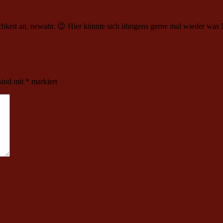
ichkeit an, newahr. 😉 Hier könnte sich übrigens gerne mal wieder w
sind mit
*
markiert