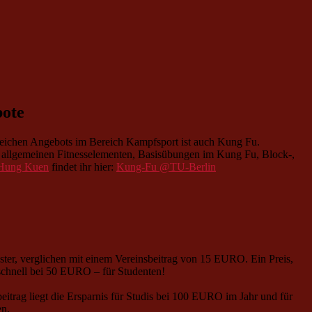
bote
reichen Angebots im Bereich Kampfsport ist auch Kung Fu.
us allgemeinen Fitnesselementen, Basisübungen im Kung Fu, Block-,
Hung Kuen
findet ihr hier:
Kung-Fu @TU-Berlin
ester, verglichen mit einem Vereinsbeitrag von 15 EURO. Ein Preis,
schnell bei 50 EURO – für Studenten!
itrag liegt die Ersparnis für Studis bei 100 EURO im Jahr und für
en.