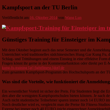
Kampfsport an der TU Berlin
Veröffentlicht am
16. Oktober 2014
von
Wang Lun
Günstiges Training für Einsteiger im Kamp
Mit dem Oktober beginnt auch das neue Semester und die Anmeldung 
Unterrichtet wird traditionelles südchinesisches Hung Gar Kung Fu, 
Schlag- und Trittübungen und einem Einstieg in eine effektive Form d
Fragen könnt ihr gerne in der Kommentarfunktion oder direkt per E-
kung-fu-training [at] fightfitness [dot] de
Zum gesamten Kampfsport-Programm des Hochschulsports an der TU
Was sind die Vorteile, wie funktioniert die Anmeldung
Ein wesentlicher Vorteil ist sicher der Preis. Für Studenten liegt d
den aber die wenigsten Kampfsportschulen bieten können. Je nach de
Auch nicht studentische Teilnehmer sparen immer noch 14 EURO im
Noch deutlicher wird es, vergleicht man die Preise für Fitness-Stud
Externe bei immer noch 40 EURO (nicht eingerechnet Anmeldegebühren 