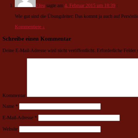
Efeu
sagte am
4. Februar 2015 um 18:39
:
Wie gut sind die Übungsleiter: Das kommt ja auch auf Persönl
Kommentiere
↓
Schreibe einen Kommentar
Deine E-Mail-Adresse wird nicht veröffentlicht.
Erforderliche Felder 
Kommentar
Name
*
E-Mail-Adresse
*
Website