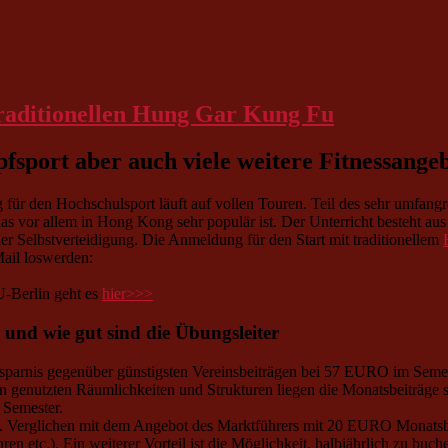
fsport aber auch viele weitere Fitnessange
für den Hochschulsport läuft auf vollen Touren. Teil des sehr umfang
das vor allem in Hong Kong sehr populär ist. Der Unterricht besteht a
er Selbstverteidigung. Die Anmeldung für den Start mit traditionellem
Mail loswerden:
-Berlin geht es
hier>>>
 und wie gut sind die Übungsleiter
ie Ersparnis gegenüber günstigsten Vereinsbeiträgen bei 57 EURO im Sem
n genutzten Räumlichkeiten und Strukturen liegen die Monatsbeiträge 
 Semester.
ios. Verglichen mit dem Angebot des Marktführers mit 20 EURO Monatsbe
etc.). Ein weiterer Vorteil ist die Möglichkeit, halbjährlich zu buch